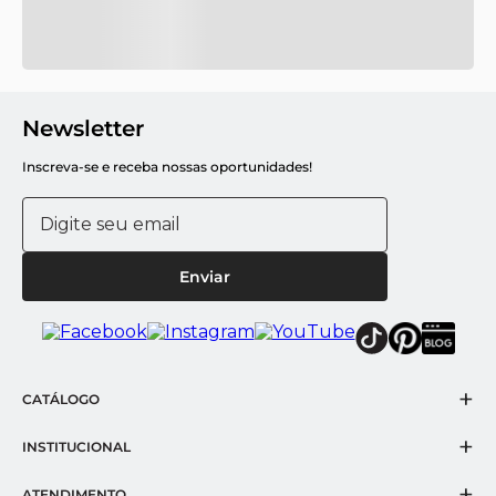
Newsletter
Inscreva-se e receba nossas oportunidades!
Enviar
+
CATÁLOGO
Florais Provence e Marselha
+
INSTITUCIONAL
Inverno 2025
Sobre a Scavone
+
ATENDIMENTO