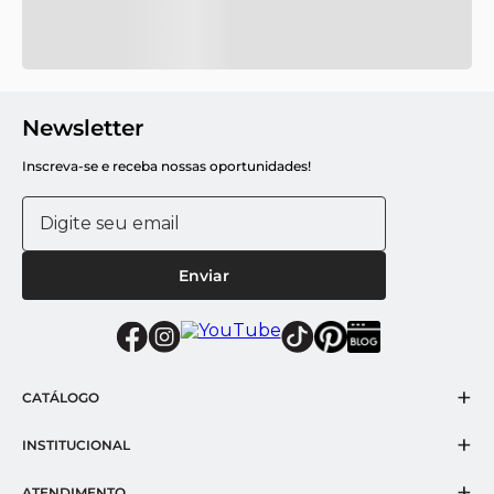
Newsletter
Inscreva-se e receba nossas oportunidades!
Enviar
+
CATÁLOGO
Florais Provence e Marselha
+
INSTITUCIONAL
Inverno 2025
Sobre a Scavone
+
ATENDIMENTO