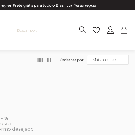
 regras
|
Frete grátis para todo o Brasil
confira as regras
Buscar por:
Mais recentes
Termos mais buscados
1
º
Cobertor
2
º
Lençol
3
º
Fronha
.
vra.
4
º
Colcha
usca.
termo desejado.
5
º
Xadrez