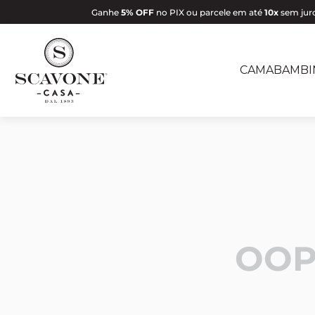
Ganhe
5% OFF
no PIX ou parcele em até
10x
sem juro
CAMA
BAMBI
OOP