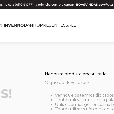
s no cartão
|
10% OFF
na primeira compra cupom
BOASVINDAS
confira as
NI
INVERNO
BANHO
PRESENTES
SALE
Nenhum produto encontrado
O que eu devo fazer?
S!
Verifique os termos digitados
Tente utilizar uma única pala
Utilize termos genéricos na b
Tente utilizar sinônimos do 