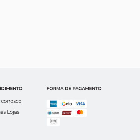
6
º
Vitória
7
º
Colchas
8
º
Almofada
9
º
Carros
10
º
Valência
NDIMENTO
FORMA DE PAGAMENTO
 conosco
as Lojas